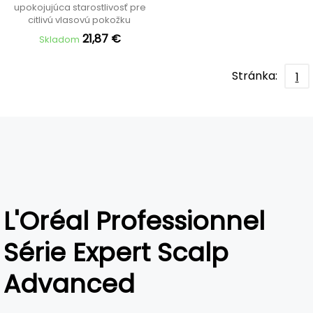
Discomfort Intense
upokojujúca starostlivosť pre
Soother Treatment
citlivú vlasovú pokožku
21,87 €
Skladom
Stránka:
1
L'Oréal Professionnel
Série Expert Scalp
Advanced