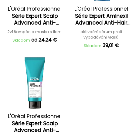
L'Oréal Professionnel
L'Oréal Professionnel
Série Expert Scalp
Série Expert Aminexil
Advanced Anti-
Advanced Anti-Hair
Oiliness 2 in 1 clay
Loss Activator Serum
2v1 šampón a maska s ílom
aktivační sérum proti
vypadávání vlasů
od 24,24 €
Skladom
39,01 €
Skladom
L'Oréal Professionnel
Série Expert Scalp
Advanced Anti-