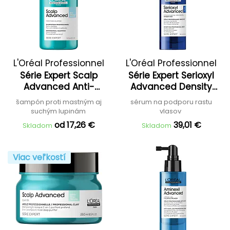
L'Oréal Professionnel
L'Oréal Professionnel
Série Expert Scalp
Série Expert Serioxyl
Advanced Anti-
Advanced Density
Dandruff Dermo
Activatro Sérum
šampón proti mastným aj
sérum na podporu rastu
Clarifier Shampoo
suchým lupinám
vlasov
od 17,26 €
39,01 €
Skladom
Skladom
Viac veľkostí