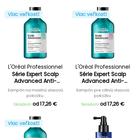
Viac veľkostí
Viac veľkostí
L'Oréal Professionnel
L'Oréal Professionnel
Série Expert Scalp
Série Expert Scalp
Advanced Anti-
Advanced Anti-
Oiliness Dermo Purifier
Discomfort Dermo-
šampón na mastnú vlasovú
šampón pre citlivú vlasovú
Shampoo
Regulator Shampoo
pokožku
pokožku
od 17,26 €
od 17,26 €
Skladom
Skladom
Viac veľkostí