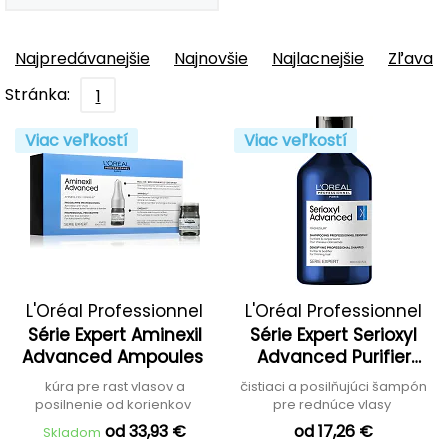
Najpredávanejšie
Najnovšie
Najlacnejšie
Zľava
Stránka:
1
Viac veľkostí
Viac veľkostí
L'Oréal Professionnel
L'Oréal Professionnel
Série Expert Aminexil
Série Expert Serioxyl
Advanced Ampoules
Advanced Purifier
Bodyfying Shampoo
kúra pre rast vlasov a
čistiaci a posilňujúci šampón
posilnenie od korienkov
pre rednúce vlasy
od 33,93 €
od 17,26 €
Skladom