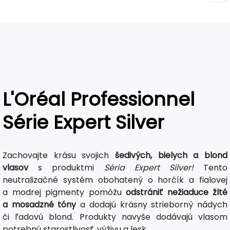
L'Oréal Professionnel
Série Expert Silver
Zachovajte krásu svojich
šedivých, bielych a blond
vlasov
s produktmi
Séria Expert Silver!
Tento
neutralizačné systém obohatený o horčík a fialovej
a modrej pigmenty pomôžu
odstrániť nežiaduce žlté
a mosadzné tóny
a dodajú krásny strieborný nádych
či ľadovú blond. Produkty navyše dodávajú vlasom
potrebnú starostlivosť, výživu a lesk.