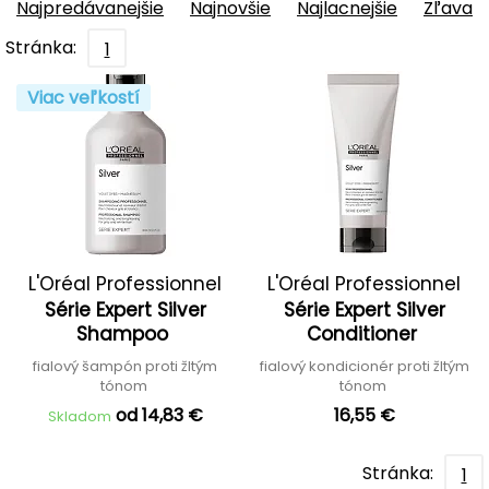
Najpredávanejšie
Najnovšie
Najlacnejšie
Zľava
Stránka:
1
Viac veľkostí
L'Oréal Professionnel
L'Oréal Professionnel
Série Expert Silver
Série Expert Silver
Shampoo
Conditioner
fialový šampón proti žltým
fialový kondicionér proti žltým
tónom
tónom
od 14,83 €
16,55 €
Skladom
Stránka:
1