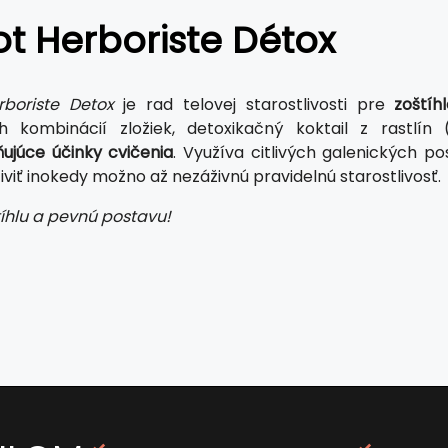
t Herboriste Détox
rboriste Detox
je rad telovej starostlivosti pre
zoštíh
h kombinácií zložiek, detoxikačný koktail z rastlín 
ujúce účinky cvičenia
. Využíva citlivých galenických p
iviť inokedy možno až nezáživnú pravidelnú starostlivosť.
tíhlu a pevnú postavu!