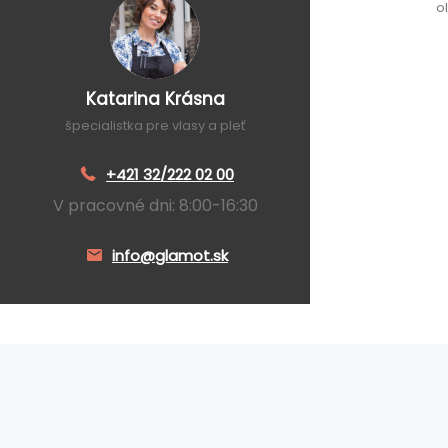
o
Katarina Krásna
špecialistka pre vlasy a pleť
+421 32/222 02 00
V pracovné dni: 8:00-16:30
info@glamot.sk