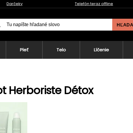
Darčeky
Telefón teraz offline
HĽAD
Pleť
Telo
Líčenie
t Herboriste Détox