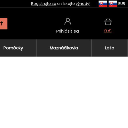
Registrujte sa
a získajte
výhody!
EUR
AŤ
0 €
Prihlásiť sa
Pomôcky
Maznáčikovia
Leto