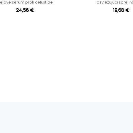
lejové sérum proti celulitíde
osviežujúci sprej 
24,56 €
19,68 €