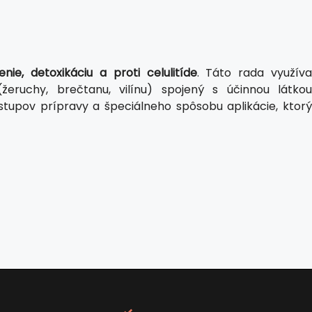
lenie, detoxikáciu a proti celulitíde
. Táto rada využív
(žeruchy, brečtanu, vilínu) spojený s účinnou látkou
ostupov prípravy a špeciálneho spôsobu aplikácie, ktor