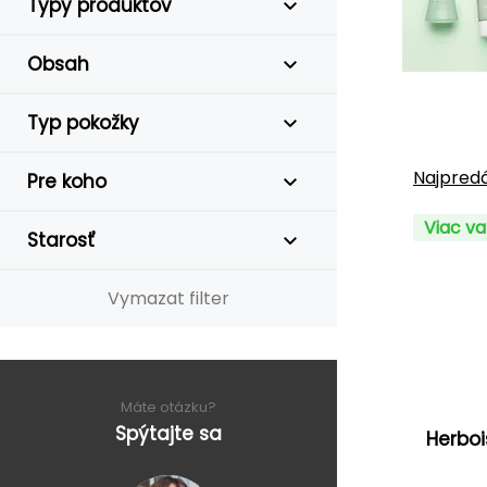
Typy produktov
Obsah
Typ pokožky
Najpredá
Pre koho
Viac va
Starosť
Vymazat filter
Máte otázku?
Spýtajte sa
Herboi