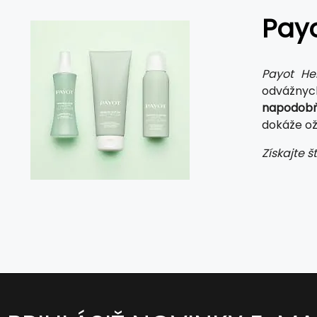
Payo
Payot He
odvážnyc
napodobň
dokáže ož
Získajte š