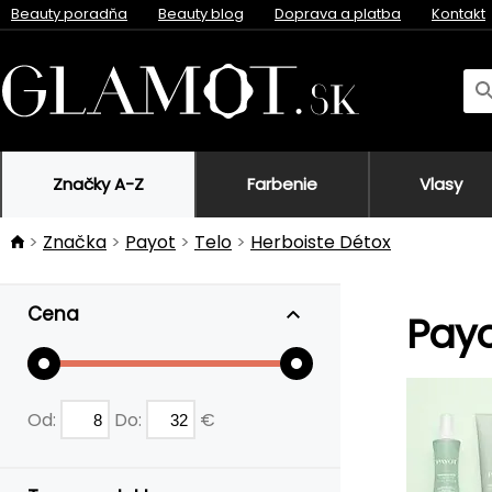
Beauty poradňa
Beauty blog
Doprava a platba
Kontakt
Značky A-Z
Farbenie
Vlasy
Značka
Payot
Telo
Herboiste Détox
Cena
Payo
Od:
Do:
€