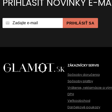
PRIHLÁSIŤ NOVINKY E-M
PRIHLÁSIŤ SA
ZÁKAZNÍCKY SERVIS
Spôsoby doručenia
Spôsoby platby
Vrátenie, reklamácie a vý
DPH
Veľkoobchod
Darčekové poukazy