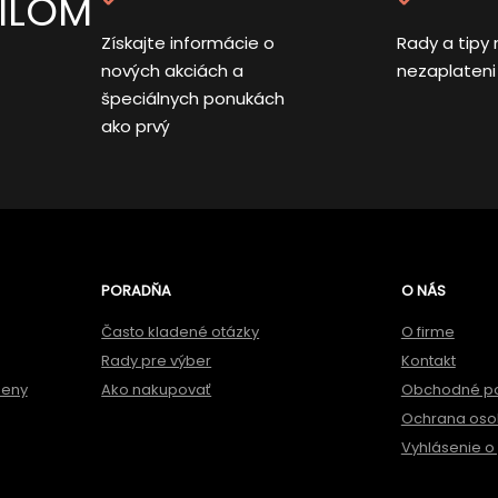
AILOM
Získajte informácie o
Rady a tipy 
nových akciách a
nezaplateni
špeciálnych ponukách
ako prvý
PORADŇA
O NÁS
Často kladené otázky
O firme
Rady pre výber
Kontakt
meny
Ako nakupovať
Obchodné p
Ochrana oso
Vyhlásenie o 