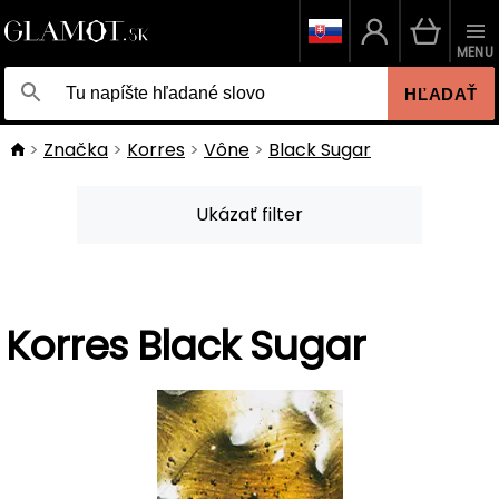
MENU
HĽADAŤ
Značka
Korres
Vône
Black Sugar
Ukázať filter
Korres Black Sugar