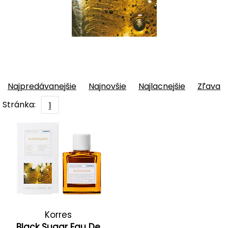
Najpredávanejšie
Najnovšie
Najlacnejšie
Zľava
Stránka:
1
Korres
Black Sugar Eau De