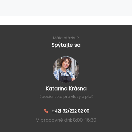
Máte otázku?
Spýtajte sa
Katarina Krásna
špecialistka pre vlasy a pleť
+421 32/222 02 00
V pracovné dni: 8:00-16:30