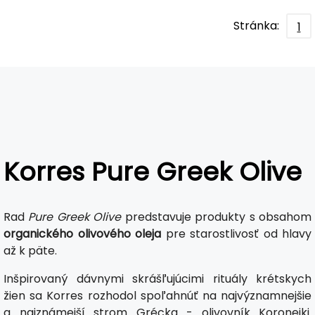
Stránka:
1
Korres Pure Greek Olive
Rad
Pure Greek Olive
predstavuje produkty s obsahom
organického olivového oleja
pre starostlivosť od hlavy
až k päte.
Inšpirovaný dávnymi skrášľujúcimi rituály krétskych
žien sa Korres rozhodol spoľahnúť na najvýznamnejšie
a najznámejší strom Grécka - olivovník Koroneiki.