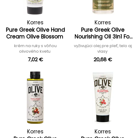
Korres
Korres
Pure Greek Olive Hand
Pure Greek Olive
Cream Olive Blossom
Nourishing Oil 3in1 For
Face/Body/Hair
krém na ruky s vôňou
vyživujúci olej pre pleť, telo aj
olivového kvetu
vlasy
7,02 €
20,68 €
Korres
Korres