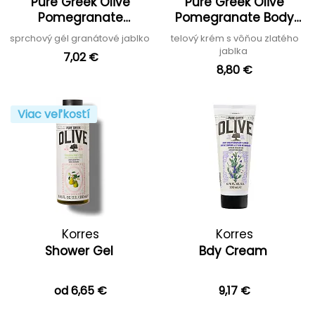
Pure Greek Olive
Pure Greek Olive
Pomegranate
Pomegranate Body
Showergel
Cream
sprchový gél granátové jablko
telový krém s vôňou zlatého
jablka
7,02 €
8,80 €
Viac veľkostí
Korres
Korres
Shower Gel
Bdy Cream
od 6,65 €
9,17 €