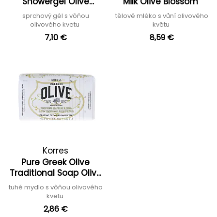
Showergel Olive
Milk Olive Blossom
Blossom
sprchový gél s vôňou
tělové mléko s vůní olivového
olivového kvetu
květu
7,10 €
8,59 €
Korres
Pure Greek Olive
Traditional Soap Olive
Blossom
tuhé mydlo s vôňou olivového
kvetu
2,86 €