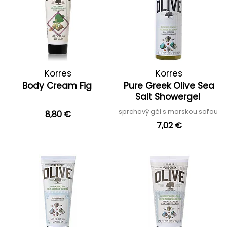
Korres
Korres
Body Cream Fig
Pure Greek Olive Sea
Salt Showergel
sprchový gél s morskou soľou
8,80 €
7,02 €