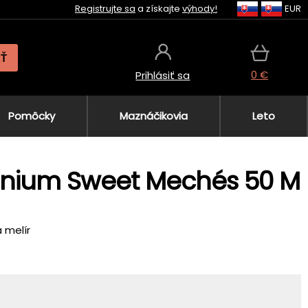
Registrujte sa
a získajte
výhody!
EUR
AŤ
0 €
Prihlásiť sa
Pomôcky
Maznáčikovia
Leto
atinium Sweet Mechés 50 M
 melír