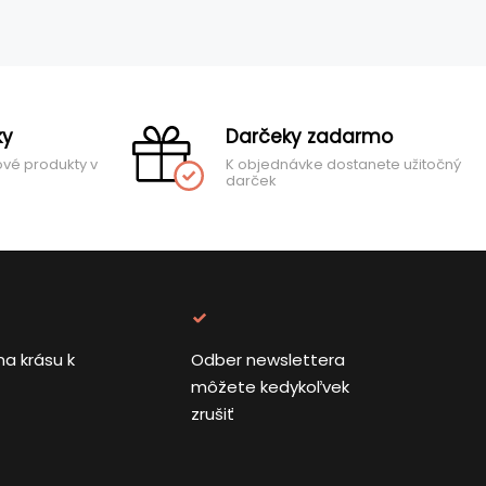
ky
Darčeky zadarmo
ové produkty v
K objednávke dostanete užitočný
darček
na krásu k
Odber newslettera
môžete kedykoľvek
zrušiť