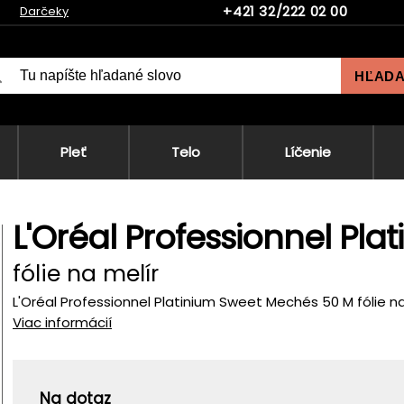
+421 32/222 02 00
Darčeky
HĽAD
Pleť
Telo
Líčenie
L'Oréal Professionnel Pl
fólie na melír
L'Oréal Professionnel Platinium Sweet Mechés 50 M fólie na
Viac informácií
Na dotaz