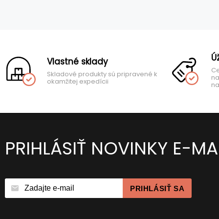
Ú
Vlastné sklady
Ce
Skladové produkty sú pripravené k
na
okamžitej expedícii
na
PRIHLÁSIŤ NOVINKY E-M
PRIHLÁSIŤ SA