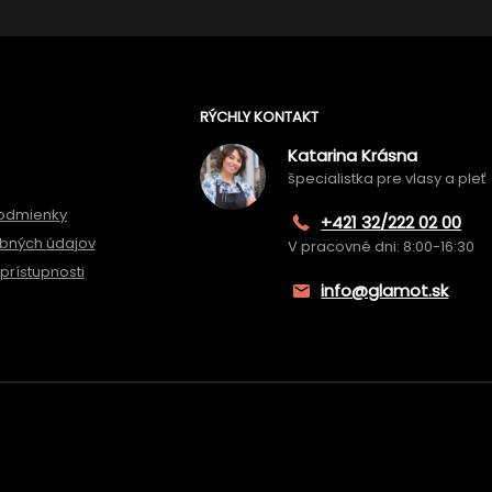
RÝCHLY KONTAKT
Katarina Krásna
špecialistka pre vlasy a pleť
odmienky
+421 32/222 02 00
bných údajov
V pracovné dni: 8:00-16:30
prístupnosti
info@glamot.sk