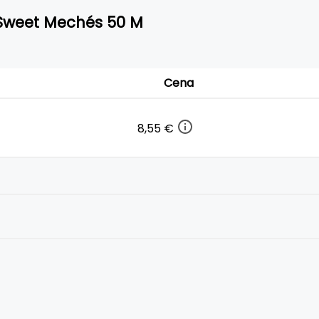
m Sweet Mechés 50 M
Cena
8,55 €