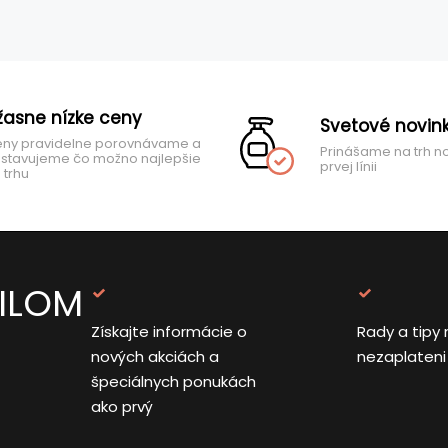
žasne nízke ceny
Svetové novin
ny pravidelne porovnávame a
Prinášame na trh n
stavujeme čo možno najlepšie
prvej línii
 trhu
AILOM
Získajte informácie o
Rady a tipy 
nových akciách a
nezaplateni
špeciálnych ponukách
ako prvý