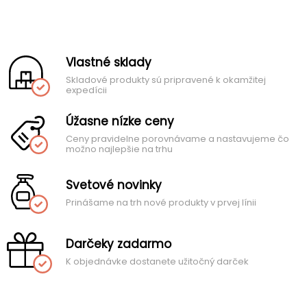
Vlastné sklady
Skladové produkty sú pripravené k okamžitej
expedícii
Úžasne nízke ceny
Ceny pravidelne porovnávame a nastavujeme čo
možno najlepšie na trhu
Svetové novinky
Prinášame na trh nové produkty v prvej línii
Darčeky zadarmo
K objednávke dostanete užitočný darček