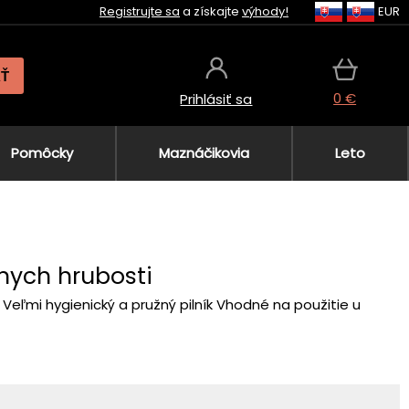
Registrujte sa
a získajte
výhody!
EUR
AŤ
0 €
Prihlásiť sa
Pomôcky
Maznáčikovia
Leto
znych hrubosti
i Veľmi hygienický a pružný pilník Vhodné na použitie u