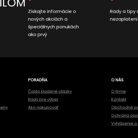
AILOM
Získajte informácie o
Rady a tipy 
nových akciách a
nezaplateni
špeciálnych ponukách
ako prvý
PORADŇA
O NÁS
Často kladené otázky
O firme
Rady pre výber
Kontakt
meny
Ako nakupovať
Obchodné p
Ochrana oso
Vyhlásenie o 