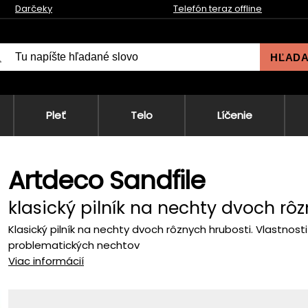
Darčeky
Telefón teraz offline
HĽAD
Pleť
Telo
Líčenie
Artdeco Sandfile
klasický pilník na nechty dvoch rô
Klasický pilník na nechty dvoch rôznych hrubosti. Vlastnost
problematických nechtov
Viac informácií