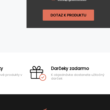
DOTAZ K PRODUKTU
ky
Darčeky zadarmo
ové produkty v
K objednávke dostanete užitočný
darček