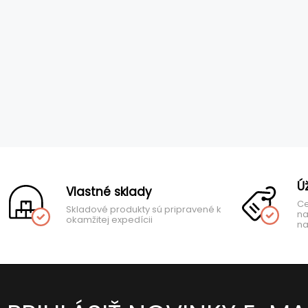
Ú
Vlastné sklady
Ce
Skladové produkty sú pripravené k
na
okamžitej expedícii
na