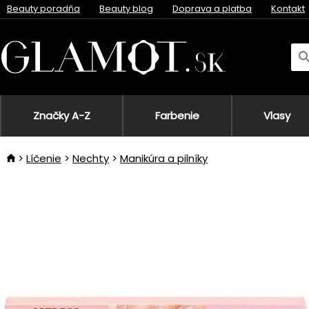
Beauty poradňa
Beauty blog
Doprava a platba
Kontakt
Značky A-Z
Farbenie
Vlasy
Líčenie
Nechty
Manikúra a pilníky