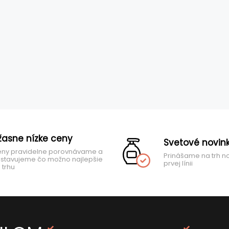
žasne nízke ceny
Svetové novin
ny pravidelne porovnávame a
Prinášame na trh n
stavujeme čo možno najlepšie
prvej línii
 trhu