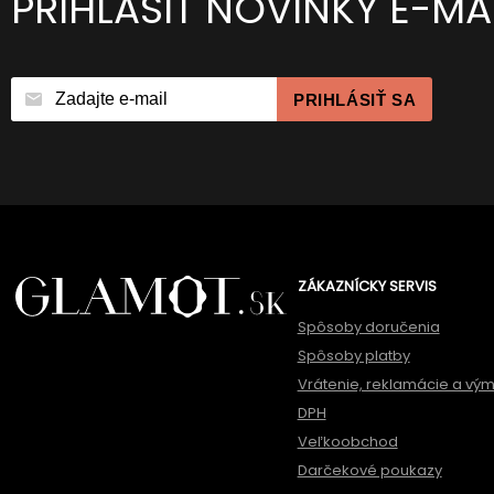
PRIHLÁSIŤ NOVINKY E-M
PRIHLÁSIŤ SA
ZÁKAZNÍCKY SERVIS
Spôsoby doručenia
Spôsoby platby
Vrátenie, reklamácie a vý
DPH
Veľkoobchod
Darčekové poukazy