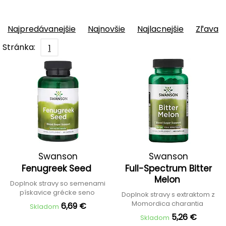
Najpredávanejšie
Najnovšie
Najlacnejšie
Zľava
Stránka:
1
Swanson
Swanson
Fenugreek Seed
Full-Spectrum Bitter
Melon
Doplnok stravy so semenami
pískavice grécke seno
Doplnok stravy s extraktom z
Momordica charantia
6,69 €
Skladom
5,26 €
Skladom