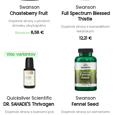
Swanson
Swanson
Chasteberry Fruit
Full Spectrum Blessed
Thistle
Doplnok stravy s plodom
drmeku obyčajného
Doplnok stravy s benediktom
lekárskym
8,58 €
Skladom
12,21 €
Viac variantov
Quicksilver Scientific
Swanson
DR. SAHADE'S Thrivagen
Fennel Seed
Doplnok stravy s bylinami pre
Doplnok stravy so semenami