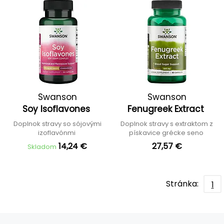
Swanson
Swanson
Soy Isoflavones
Fenugreek Extract
Doplnok stravy so sójovými
Doplnok stravy s extraktom z
izoflavónmi
pískavice grécke seno
14,24 €
27,57 €
Skladom
Stránka:
1