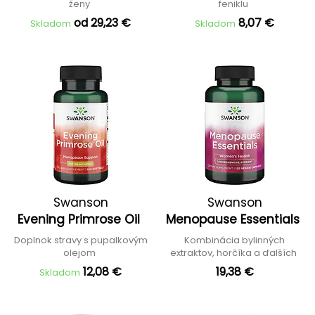
ženy
feniklu
od 29,23 €
8,07 €
Skladom
Skladom
Swanson
Swanson
Evening Primrose Oil
Menopause Essentials
Doplnok stravy s pupalkovým
Kombinácia bylinných
olejom
extraktov, horčíka a ďalších
12,08 €
19,38 €
Skladom