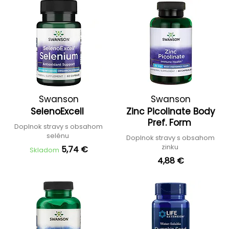
Swanson
Swanson
SelenoExcell
Zinc Picolinate Body
Pref. Form
Doplnok stravy s obsahom
selénu
Doplnok stravy s obsahom
zinku
5,74 €
Skladom
4,88 €