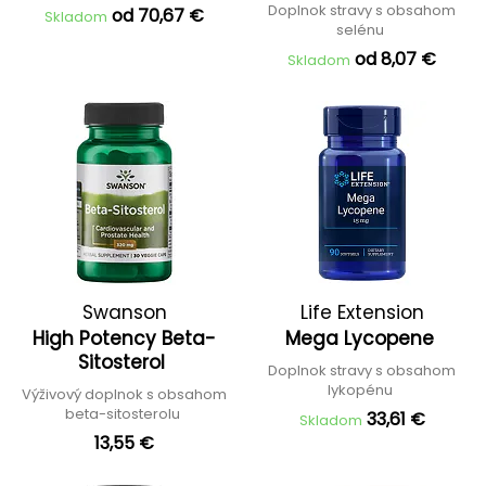
Doplnok stravy s obsahom
od 70,67 €
Skladom
selénu
od 8,07 €
Skladom
Swanson
Life Extension
High Potency Beta-
Mega Lycopene
Sitosterol
Doplnok stravy s obsahom
lykopénu
Výživový doplnok s obsahom
beta-sitosterolu
33,61 €
Skladom
13,55 €