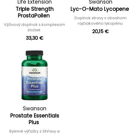
Life Extension
Swanson
Triple Strength
Lyc-O-Mato Lycopene
ProstaPollen
Doplnok stravy s obsahom
rajčiakového lykopénu
Výživový doplnok s komplexom
zložiek
20,15 €
33,30 €
Swanson
Prostate Essentials
Plus
Bylinné výťažky z žihľavy a