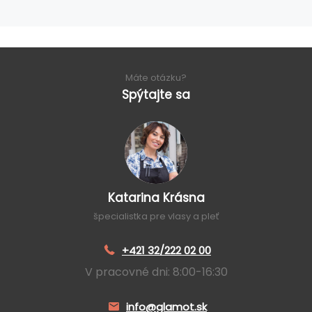
Máte otázku?
Spýtajte sa
Katarina Krásna
špecialistka pre vlasy a pleť
+421 32/222 02 00
V pracovné dni: 8:00-16:30
info@glamot.sk