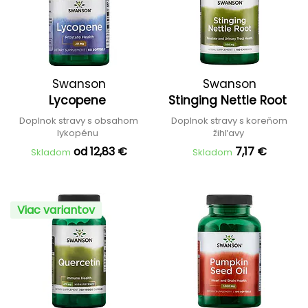
Swanson
Swanson
Lycopene
Stinging Nettle Root
Doplnok stravy s obsahom
Doplnok stravy s koreňom
lykopénu
žihľavy
od 12,83 €
7,17 €
Skladom
Skladom
Viac variantov