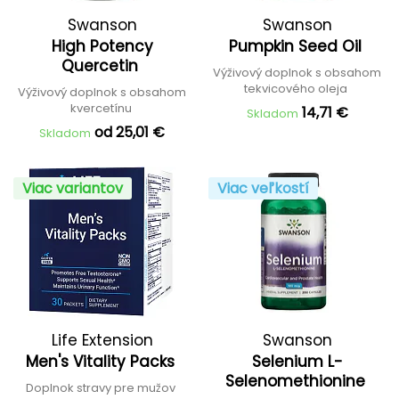
Swanson
Swanson
High Potency
Pumpkin Seed Oil
Quercetin
Výživový doplnok s obsahom
tekvicového oleja
Výživový doplnok s obsahom
kvercetínu
14,71 €
Skladom
od 25,01 €
Skladom
Viac variantov
Viac veľkostí
Life Extension
Swanson
Men's Vitality Packs
Selenium L-
Selenomethionine
Doplnok stravy pre mužov