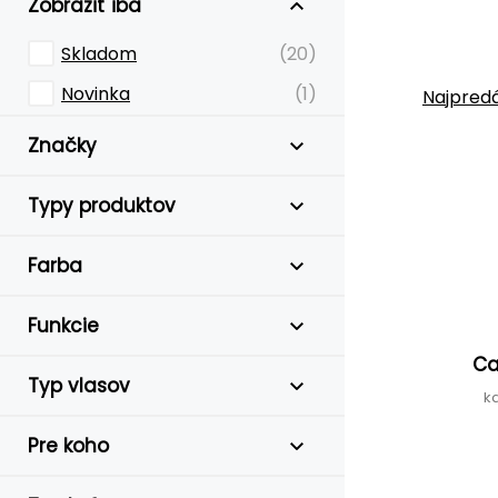
Zobraziť iba
Skladom
(20)
Novinka
(1)
Najpredá
Značky
Typy produktov
Farba
Funkcie
Ca
Typ vlasov
k
Pre koho