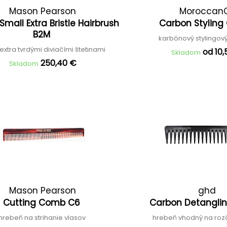
Mason Pearson
MoroccanO
 Small Extra Bristle Hairbrush
Carbon Stylin
B2M
karbónový stylingov
 extra tvrdými diviačími štetinami
od 10,
Skladom
250,40 €
Skladom
Mason Pearson
ghd
Cutting Comb C6
Carbon Detangl
hrebeň na strihanie vlasov
hrebeň vhodný na ro