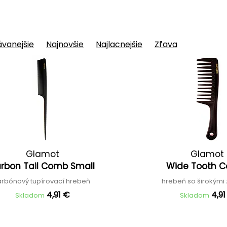
vanejšie
Najnovšie
Najlacnejšie
Zľava
Glamot
Glamot
rbon Tail Comb Small
Wide Tooth 
arbónový tupírovací hrebeň
hrebeň so širokým
4,91 €
4,91
Skladom
Skladom