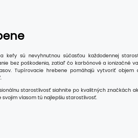
bene
a kefy sú nevyhnutnou súčasťou každodennej starostl
nie bez poškodenia, zatiaľ čo karbónové a ionizačné var
lasov. Tupírovacie hrebene pomáhajú vytvoriť objem 
.
sionálnu starostlivosť siahnite po kvalitných značkách 
 svojim vlasom tú najlepšiu starostlivosť.