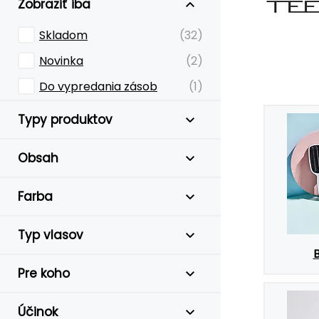
Zobraziť iba
Skladom
(32)
Novinka
(2)
Do vypredania zásob
(1)
Typy produktov
Obsah
Farba
Typ vlasov
Pre koho
Účinok