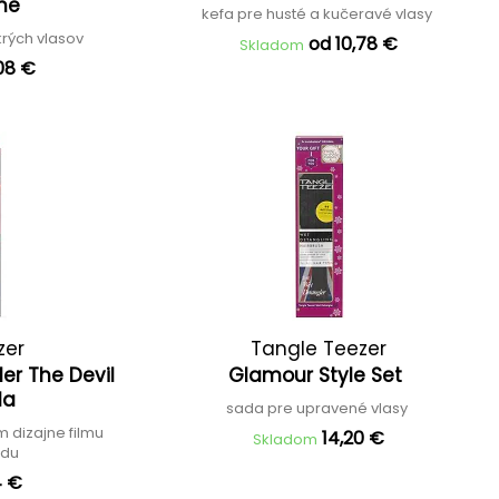
ome
kefa pre husté a kučeravé vlasy
rých vlasov
od 10,78 €
Skladom
,08 €
zer
Tangle Teezer
er The Devil
Glamour Style Set
da
sada pre upravené vlasy
m dizajne filmu
14,20 €
Skladom
adu
4 €