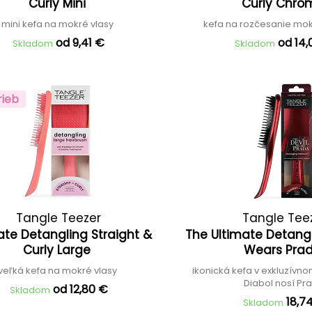
Curly Mini
Curly Chr
mini kefa na mokré vlasy
kefa na rozčesanie mok
od 9,41 €
od 14
Skladom
Skladom
rieb
Tangle Teezer
Tangle Tee
ate Detangling Straight &
The Ultimate Detangl
Curly Large
Wears Pra
veľká kefa na mokré vlasy
ikonická kefa v exkluzívno
Diabol nosí Pr
od 12,80 €
Skladom
18,7
Skladom