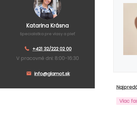
Katarina Krásna
špecialistka pre vlasy a pleť
+421 32/222 02 00
V pracovné dni: 8:00-16:30
info@glamot.sk
Najpredá
Viac fa