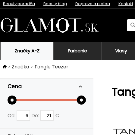
Beauty poradňa
Beauty blog
Doprava a platba
Kontakt
Značky A-Z
Farbenie
Vlasy
Značka
Tangle Teezer
Cena
Tang
Od:
Do:
€