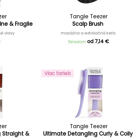
zer
Tangle Teezer
ine & Fragile
Scalp Brush
né vlasy
masážna a exfoliačná kefa
€
od 7,14 €
Skladom
Viac farieb
zer
Tangle Teezer
 Straight &
Ultimate Detangling Curly & Coily