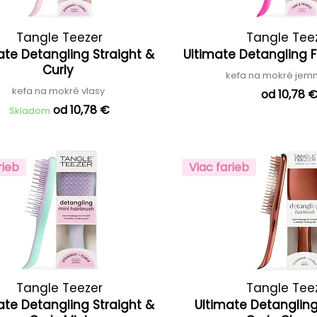
Tangle Teezer
Tangle Tee
ate Detangling Straight &
Ultimate Detangling F
Curly
kefa na mokré jem
kefa na mokré vlasy
od 10,78 
od 10,78 €
Skladom
rieb
Viac farieb
Tangle Teezer
Tangle Tee
ate Detangling Straight &
Ultimate Detangling