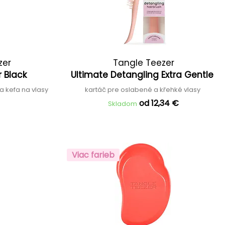
zer
Tangle Teezer
r Black
Ultimate Detangling Extra Gentle
a kefa na vlasy
kartáč pre oslabené a křehké vlasy
od 12,34 €
Skladom
Viac farieb