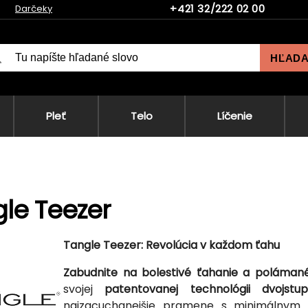
+421 32/222 02 00
Darčeky
HĽAD
Pleť
Telo
Líčenie
le Teezer
Tangle Teezer: Revolúcia v každom ťahu
Zabudnite na bolestivé ťahanie a polámané
svojej
patentovanej technológii dvojst
najzacuchanejšie pramene s minimálnym 