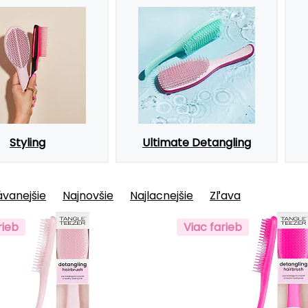
Styling
Ultimate Detangling
vanejšie
Najnovšie
Najlacnejšie
Zľava
rieb
Viac farieb