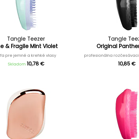
Tangle Teezer
Tangle Tee
ne & Fragile Mint Violet
Original Panthe
fa pre jemné a krehké vlasy
profesionálna rozčesávaci
10,78 €
10,85 €
Skladom