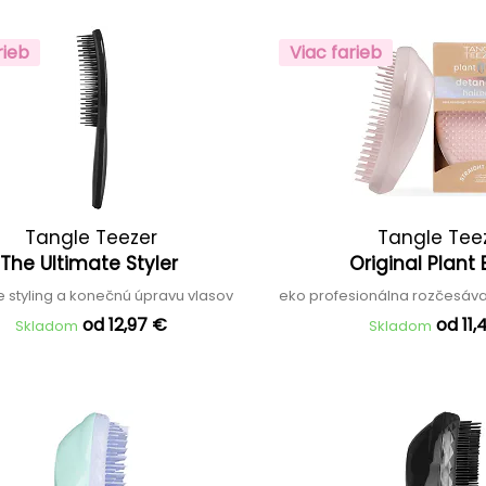
rieb
Viac farieb
Tangle Teezer
Tangle Tee
The Ultimate Styler
Original Plant
e styling a konečnú úpravu vlasov
eko profesionálna rozčesáva
od 12,97 €
od 11,
Skladom
Skladom