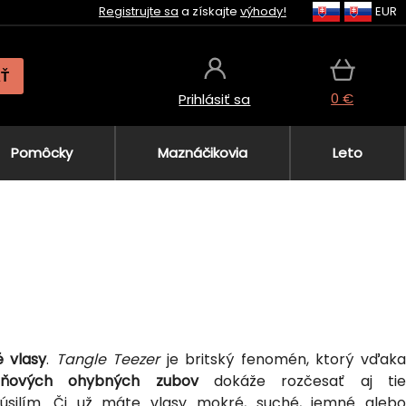
Registrujte sa
a získajte
výhody!
EUR
AŤ
0 €
Prihlásiť sa
Pomôcky
Maznáčikovia
Leto
 vlasy
.
Tangle Teezer
je britský fenomén, ktorý vďak
upňových ohybných zubov
dokáže rozčesať aj ti
úsilím. Či už máte vlasy mokré, suché, jemné alebo