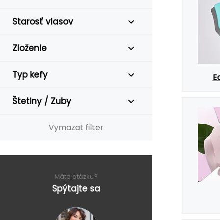
Starosť vlasov
Zloženie
Typ kefy
E
Štetiny / Zuby
Vymazat filter
Máte otázku?
Spýtajte sa