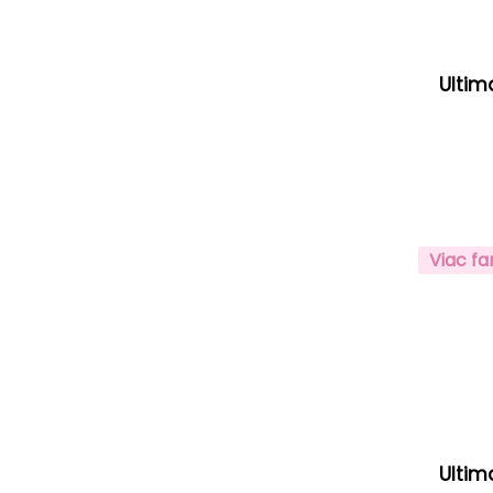
Ultim
Viac fa
Ultim