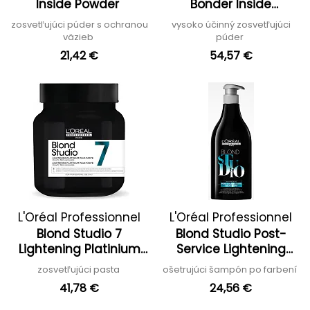
Inside Powder
Bonder Inside
Lightening Powder
zosvetľujúci púder s ochranou
vysoko účinný zosvetľujúci
väzieb
púder
21,42 €
54,57 €
L'Oréal Professionnel
L'Oréal Professionnel
Blond Studio 7
Blond Studio Post-
Lightening Platinium
Service Lightening
Plus Paste
Shampoo
zosvetľujúci pasta
ošetrujúci šampón po farbení
41,78 €
24,56 €