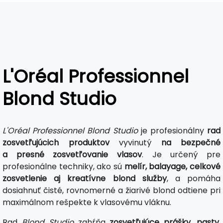
L'Oréal Professionnel
Blond Studio
L'Oréal Professionnel Blond Studio
je profesionálny
rad
zosvetľujúcich produktov
vyvinutý
na bezpečné
a presné zosvetľovanie vlasov
. Je určený pre
profesionálne techniky, ako sú
melír, balayage, celkové
zosvetlenie aj kreatívne blond služby
, a pomáha
dosiahnuť čisté, rovnomerné a žiarivé blond odtiene pri
maximálnom rešpekte k vlasovému vláknu.
Rad
Blond Studio
zahŕňa
zosvetľujúce prášky, pasty,