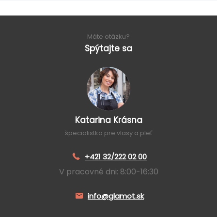
Máte otázku?
Spýtajte sa
Katarina Krásna
špecialistka pre vlasy a pleť
+421 32/222 02 00
V pracovné dni: 8:00-16:30
info@glamot.sk